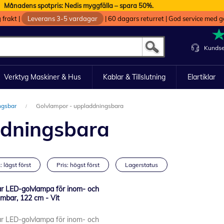
Månadens spotpris: Nedis myggfälla – spara 50%.
g frakt
|
Leverans 3-5 vardagar
|
60 dagars returret
|
God service med g
Kundse
Verktyg Maskiner & Hus
Kablar & Tillslutning
Elartiklar
ingsbar
Golvlampor - uppladdningsbara
ddningsbara
: lägst först
Pris: högst först
Lagerstatus
r LED-golvlampa för inom- och
bar, 122 cm - Vit
r LED-golvlampa för inom- och