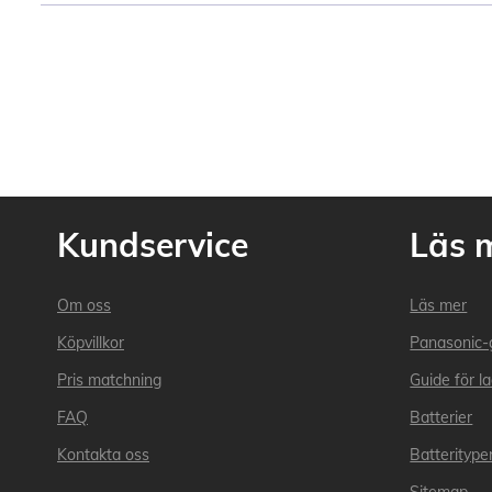
Kundservice
Läs 
Om oss
Läs mer
Köpvillkor
Panasonic-
Pris matchning
Guide för l
FAQ
Batterier
Kontakta oss
Batteritype