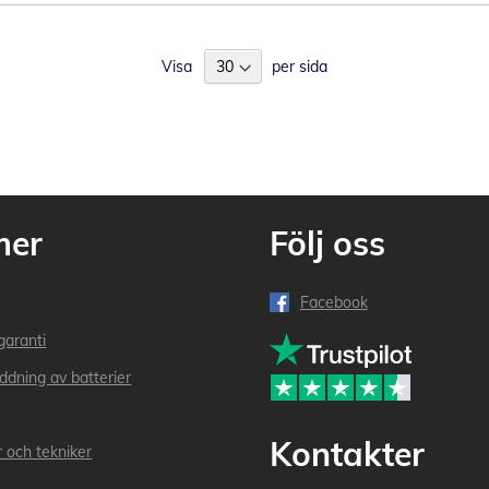
Visa
per sida
mer
Följ oss
Facebook
garanti
addning av batterier
Kontakter
r och tekniker