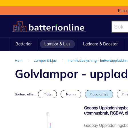
Rimli
Hoppa
till
innehållet
Batterier
Lampor & Ljus
Laddare & Booster
Hem
Lampor & Ljus
Inomhusbelysning – batteri/uppladdn
Golvlampor - uppla
Sortera efter:
Plats
Namn
Popularitet
Pris
Goobay Uppladdningsba
utomhusbruk, RGBW, dim
Goobay Uppladdningsba