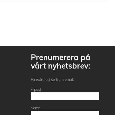
Prenumerera på
vårt nyhetsbrev:
Få extra att se fram emot.
E-post
Namn