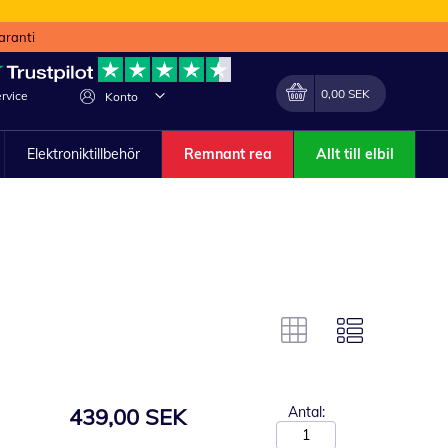
aranti
Min kundvagn
Förändra
0,00 SEK
rvice
Konto
Elektroniktillbehör
Remnant rea
Allt till elbil
439,00 SEK
Antal: