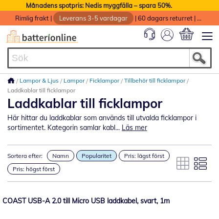
Månadens spotpris: Nedis myggfälla – spara 50%.
Rimlig frakt
|
Leverans 3-5 vardagar
|
60 dagars returret
|
God service med garanti
Min kundvag
Lampor & Ljus
Lampor
Ficklampor
Tillbehör till ficklampor
Laddkablar till ficklampor
Laddkablar till ficklampor
Här hittar du laddkablar som används till utvalda ficklampor i
sortimentet. Kategorin samlar kabl...
Läs mer
Sortera efter:
Namn
Popularitet
Pris: lägst först
Pris: högst först
COAST USB-A 2.0 till Micro USB laddkabel, svart, 1m