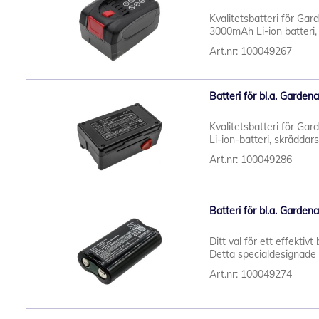
Kvalitetsbatteri för Ga
3000mAh Li-ion batteri, 
Art.nr: 100049267
Batteri för bl.a. Gard
Kvalitetsbatteri för Ga
Li-ion-batteri, skräddar
Art.nr: 100049286
Batteri för bl.a. Gard
Ditt val för ett effektiv
Detta specialdesignade L
Art.nr: 100049274