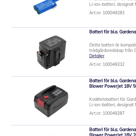
Li-ion-batteri, designat 
Art.nr: 100049283
Batteri för bl.a. Gard
Detta batteri är kompat
trädgårdsredskap från Ga
Detaljer
Art.nr: 100049332
Batteri för bl.a. Gard
Blower PowerJet 18V 
Kvalitetsbatteri för Ga
Li-ion-batteri, designat f
Art.nr: 100049287
Batteri för bl.a. Gard
Blower PowerJet 18V 