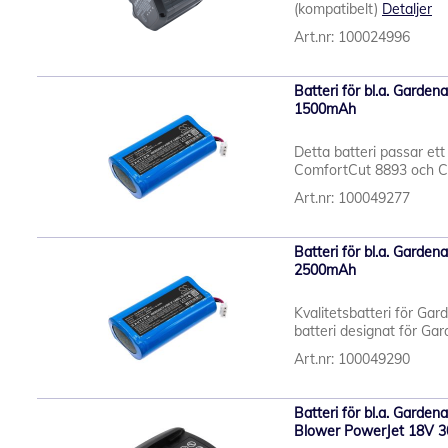
(kompatibelt)
Detaljer
Art.nr: 100024996
Batteri för bl.a. Gard
1500mAh
Detta batteri passar ett
ComfortCut 8893 och Com
Art.nr: 100049277
Batteri för bl.a. Gard
2500mAh
Kvalitetsbatteri för Gar
batteri designat för Ga
Art.nr: 100049290
Batteri för bl.a. Gard
Blower PowerJet 18V 