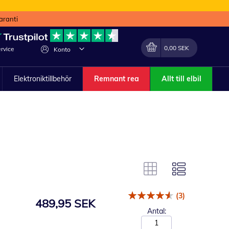
aranti
Min kundvagn
Förändra
0,00 SEK
rvice
Konto
Elektroniktillbehör
Remnant rea
Allt till elbil
(3)
489,95 SEK
Antal: