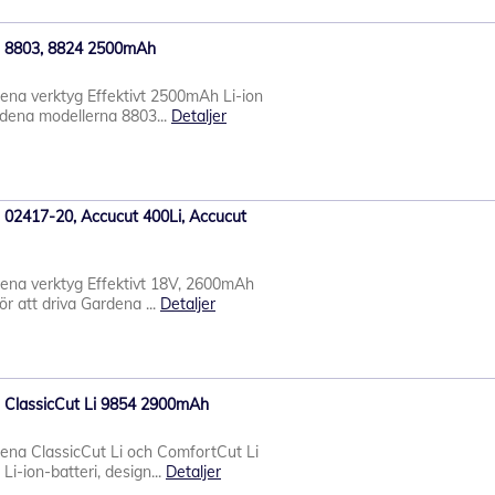
ena 8803, 8824 2500mAh
rdena verktyg Effektivt 2500mAh Li-ion
ardena modellerna 8803...
Detaljer
na 02417-20, Accucut 400Li, Accucut
rdena verktyg Effektivt 18V, 2600mAh
för att driva Gardena ...
Detaljer
na ClassicCut Li 9854 2900mAh
rdena ClassicCut Li och ComfortCut Li
Li-ion-batteri, design...
Detaljer