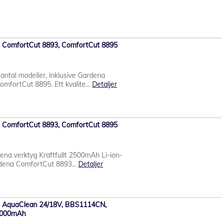
ena ComfortCut 8893, ComfortCut 8895
 antal modeller, inklusive Gardena
fortCut 8895. Ett kvalite...
Detaljer
ena ComfortCut 8893, ComfortCut 8895
dena verktyg Kraftfullt 2500mAh Li-ion-
rdena ComfortCut 8893...
Detaljer
ena AquaClean 24/18V, BBS1114CN,
3000mAh