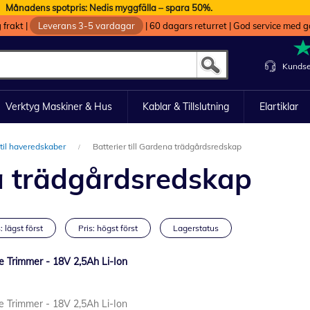
Månadens spotpris: Nedis myggfälla – spara 50%.
g frakt
|
Leverans 3-5 vardagar
|
60 dagars returret
|
God service med g
Kundse
Verktyg Maskiner & Hus
Kablar & Tillslutning
Elartiklar
 til haveredskaber
Batterier till Gardena trädgårdsredskap
na trädgårdsredskap
: lägst först
Pris: högst först
Lagerstatus
ge Trimmer - 18V 2,5Ah Li-Ion
ge Trimmer - 18V 2,5Ah Li-Ion