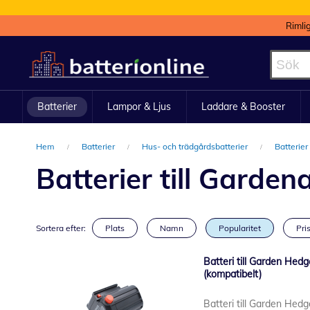
Rimli
Hoppa
till
innehållet
Batterier
Lampor & Ljus
Laddare & Booster
Hem
Batterier
Hus- och trädgårdsbatterier
Batterier
Batterier till Garde
Sortera efter:
Plats
Namn
Popularitet
Pris
Batteri till Garden Hed
(kompatibelt)
Batteri till Garden Hed