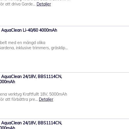
för att driva Garde...
Detaljer
ena AquaClean Li-40/60 4000mAh
ibelt med en mängd olika
rdena, inklusive trimmers, gräsklip...
ena AquaClean 24/18V, BBS1114CN,
5000mAh
rdena verktyg Kraftfullt 18V, 5000mAh
ör att förbättra pre...
Detaljer
ena AquaClean 24/18V, BBS1114CN,
2000mAh