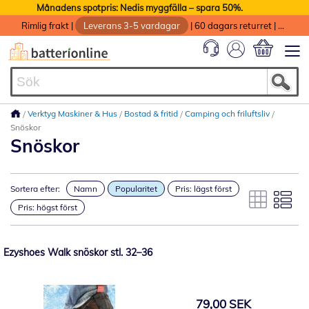
Månadens spotpris: Nedis myggfälla – spara 50%.
Rimlig frakt
|
Leverans 3-5 vardagar
|
60 dagars returret
|
God service med garanti
Min kundvag
Verktyg Maskiner & Hus
Bostad & fritid
Camping och friluftsliv
Snöskor
Snöskor
Sortera efter:
Namn
Popularitet
Pris: lägst först
Pris: högst först
Ezyshoes Walk snöskor stl. 32–36
79,00 SEK