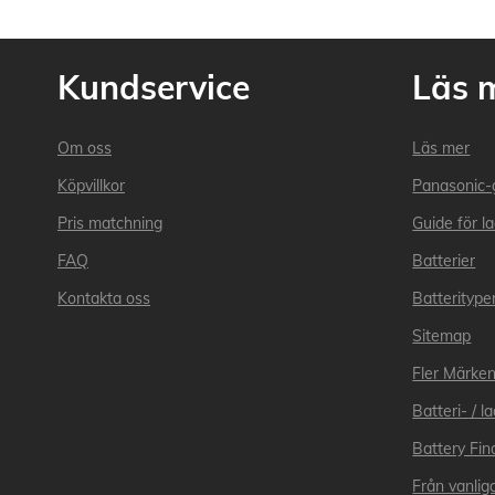
Kundservice
Läs 
Om oss
Läs mer
Köpvillkor
Panasonic-
Pris matchning
Guide för l
FAQ
Batterier
Kontakta oss
Batteritype
Sitemap
Fler Märke
Batteri- / 
Battery Fin
Från vanliga