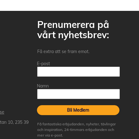
Prenumerera på
vårt nyhetsbrev:
Få extra att se fram emot.
E-post
Namn
Bli Medlem
.se
tan 10, 235 39
Få fantastiska erbjudanden, nyheter, tävlingar
och inspiration, 24-timmars erbjudanden och
mer via e-post.