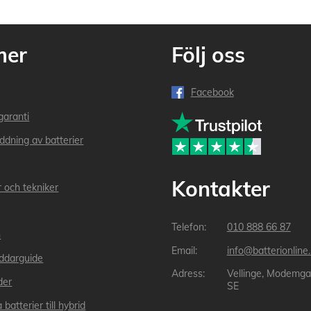
mer
Följ oss
Facebook
garanti
addning av batterier
Kontakter
r och tekniker
010 888 66 87
n
info@batterionline
laddarguide
Vellinge, Modemga
der
SE
 batterier till hybrid