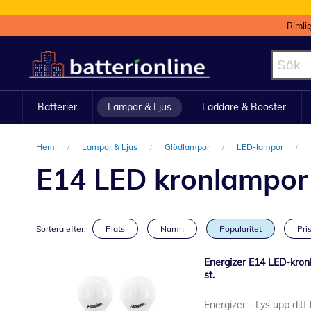
Rimli
Hoppa
till
innehållet
Batterier
Lampor & Ljus
Laddare & Booster
Hem
Lampor & Ljus
Glödlampor
LED-lampor
E14 LED kronlampor 
Sortera efter:
Plats
Namn
Popularitet
Pris
Energizer E14 LED-kronl
st.
Energizer - Lys upp ditt