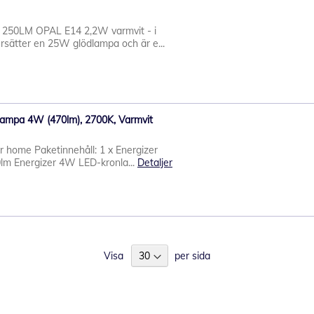
250LM OPAL E14 2,2W varmvit - i
rsätter en 25W glödlampa och är e...
lampa 4W (470lm), 2700K, Varmvit
ur home Paketinnehåll: 1 x Energizer
m Energizer 4W LED-kronla...
Detaljer
Visa
per sida