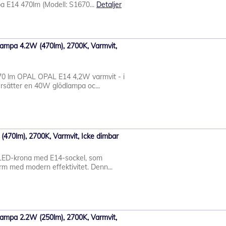
a E14 470lm (Modell: S1670...
Detaljer
lampa 4.2W (470lm), 2700K, Varmvit,
70 lm OPAL OPAL E14 4,2W varmvit - i
rsätter en 40W glödlampa oc...
470lm), 2700K, Varmvit, Icke dimbar
LED-krona med E14-sockel, som
rm med modern effektivitet. Denn...
lampa 2.2W (250lm), 2700K, Varmvit,