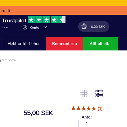
aranti
Min kundvagn
Förändra
0,00 SEK
rvice
Konto
Elektroniktillbehör
Remnant rea
Allt till elbil
j dimbara)
(1)
55,00 SEK
Antal: