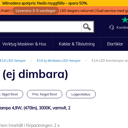
Månadens spotpris: Nedis myggfälla – spara 50%.
g frakt
|
Leverans 3-5 vardagar
|
60 dagars returret
|
God service med g
Kundse
Verktyg Maskiner & Hus
Kablar & Tillslutning
Elartiklar
E14 LED-lampor
E14 ej dimbara LED-lampor
E14 LED kronlampor (e
(ej dimbara)
: lägst först
Pris: högst först
Lagerstatus
ampa 4,9W, (470lm), 3000K, varmvit, 2
 hem Innehåll i förpackningen: 2 x