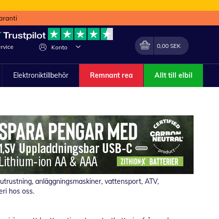
aranti
Min kundvagn
Förändra
0,00 SEK
rvice
Konto
Elektroniktillbehör
Remnant rea
Allt till elbil
dsutrustning, anläggningsmaskiner, vattensport, ATV,
ri hos oss.