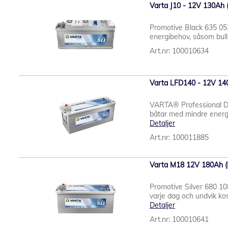
Varta J10 - 12V 130Ah (L
Promotive Black 635 052
energibehov, såsom bull
Art.nr: 100010634
Varta LFD140 - 12V 140
VARTA® Professional Du
båtar med mindre energi
Detaljer
Art.nr: 100011885
Varta M18 12V 180Ah (La
Promotive Silver 680 1
varje dag och undvik ko
Detaljer
Art.nr: 100010641