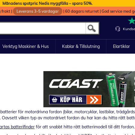
Månadens spotpris: Nedis myggfälla – spara 50%.
g frakt
|
Leverans 3-5 vardagar
|
60 dagars returret
|
God service med g
Kundse
Verktyg Maskiner & Hus
Kablar & Tillslutning
Elartiklar
atterier för motordrivna fordon (bilar, motorcyklar, lastbilar, trädgår
Oavsett vilken typ av motordrivet fordon du har kan du hitta rätt batte
artas batterifinder
för att snabbt hitta rätt batterimodell till ditt fordon.