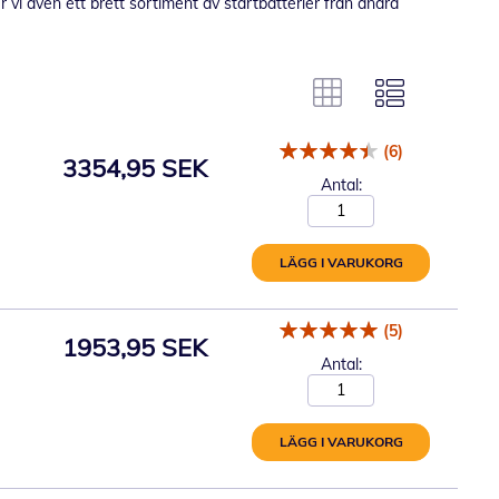
 vi även ett brett sortiment av startbatterier från andra
(6)
3354,95 SEK
Antal:
LÄGG I VARUKORG
(5)
1953,95 SEK
Antal:
LÄGG I VARUKORG