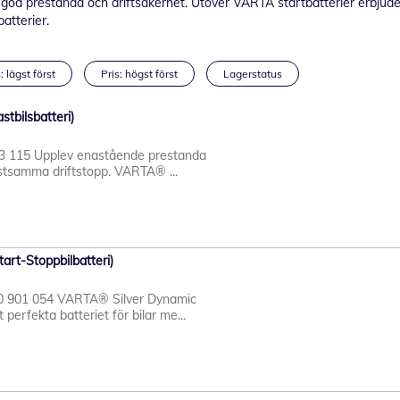
la god prestanda och driftsäkerhet. Utöver VARTA startbatterier erbjuder
atterier.
: lägst först
Pris: högst först
Lagerstatus
tbilsbatteri)
03 115 Upplev enastående prestanda
stsamma driftstopp. VARTA® ...
art-Stoppbilbatteri)
0 901 054 VARTA® Silver Dynamic
erfekta batteriet för bilar me...