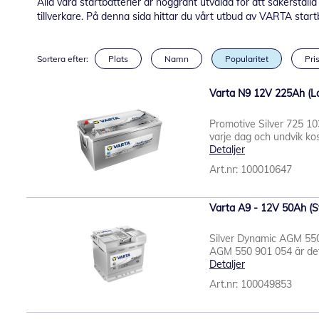
Alla våra startbatterier är noggrant utvalda för att säkerstäl
tillverkare. På denna sida hittar du vårt utbud av VARTA startb
Sortera efter:
Plats
Namn
Popularitet
Pris
Varta N9 12V 225Ah (Las
Promotive Silver 725 1
varje dag och undvik ko
Detaljer
Art.nr: 100010647
Varta A9 - 12V 50Ah (St
Silver Dynamic AGM 55
AGM 550 901 054 är det p
Detaljer
Art.nr: 100049853