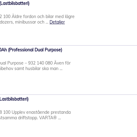
astbilsbatteri)
 100 Äldre fordon och bilar med lägre
dozers, minibussar och ...
Detaljer
Ah (Professional Dual Purpose)
al Purpose – 932 140 080 Även för
behov samt husbilar ska man ...
stbilsbatteri)
08 100 Upplev enastående prestanda
stsamma driftstopp. VARTA® ...