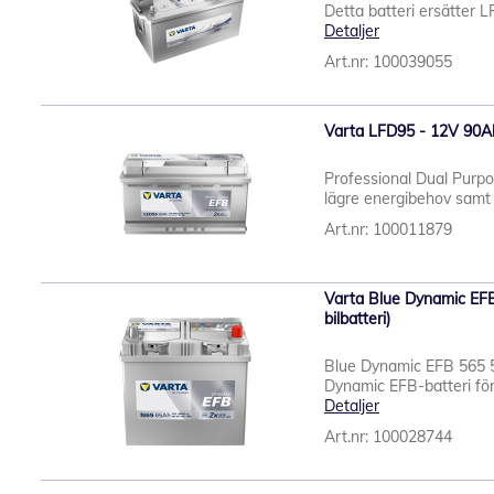
Detta batteri ersätter L
Detaljer
Art.nr: 100039055
Varta LFD95 - 12V 90Ah
Professional Dual Purp
lägre energibehov samt hu
Art.nr: 100011879
Varta Blue Dynamic EFB
bilbatteri)
Blue Dynamic EFB 565 
Dynamic EFB-batteri för
Detaljer
Art.nr: 100028744