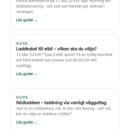
Förstå skillnaderna på 11 och 22 kW, app-styrning och
lastbalansering – och vad som faktiskt gör skillnad i
vardagen.
Läs guide →
GUIDE
Laddkabel till elbil – vilken ska du välja?
11 eller 22 kW? Type 2 eller spiral? Få en tydlig överblick
och hitta kabeln som passar just din bil och ditt
upplägg.
Läs guide →
GUIDE
Nödladdare – laddning via vanligt vägguttag
Vad är en nödladdare, när är den rätt lösning – och när
bör du välja en laddbox i stället?
Läs guide →