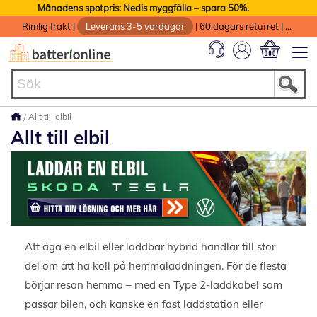
Månadens spotpris: Nedis myggfälla – spara 50%.
Rimlig frakt
|
Leverans 3-5 vardagar
|
60 dagars returret
|
God service med garanti
Min kundvag
Allt till elbil
Allt till elbil
Att äga en elbil eller laddbar hybrid handlar till stor
del om att ha koll på hemmaladdningen. För de flesta
börjar resan hemma – med en Type 2-laddkabel som
passar bilen, och kanske en fast laddstation eller