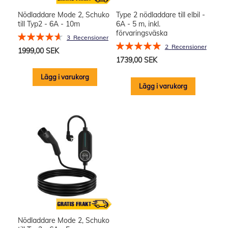
Nödladdare Mode 2, Schuko
Type 2 nödladdare till elbil -
till Typ2 - 6A - 10m
6A - 5 m, inkl.
förvaringsväska
Rating:
3
Recensioner
Rating:
93%
2
Recensioner
1999,00 SEK
100%
1739,00 SEK
Lägg i varukorg
Lägg i varukorg
Nödladdare Mode 2, Schuko