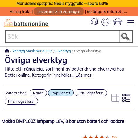
Månadens spotpris: Nedis myggfälla – spara 50%.
Rimlig frakt
|
Leverans 3-5 vardagar
|
60 dagars returret
|
God service med garanti
Min kundvag
Verktyg Maskiner & Hus
Elverktyg
Övriga elverktyg
Övriga elverktyg
Hitta ett mångsidigt sortiment av batteridrivna elverktyg hos
Batterionline. Kategorin innehåller...
Läs mer
Sortera efter:
Namn
Popularitet
Pris: lägst först
Pris: högst först
Makita DMP180Z luftpump 18V, 8 bar utan batteri och laddare
(2)