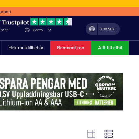
aranti
Min kundvagn
Förändra
0,00 SEK
rvice
Konto
Elektroniktillbehör
Remnant rea
Allt till elbil