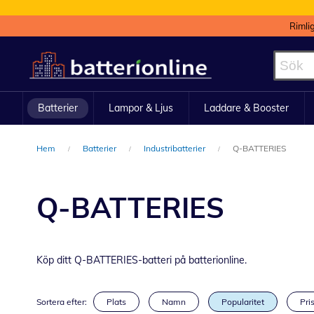
Rimli
Hoppa
till
innehållet
Batterier
Lampor & Ljus
Laddare & Booster
Hem
Batterier
Industribatterier
Q-BATTERIES
Q-BATTERIES
Köp ditt Q-BATTERIES-batteri på batterionline.
Sortera efter:
Plats
Namn
Popularitet
Pris