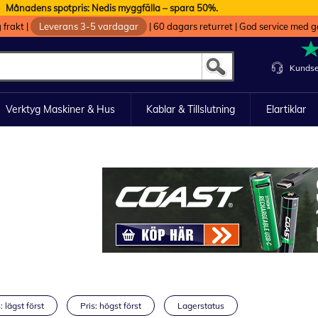
Månadens spotpris: Nedis myggfälla – spara 50%.
g frakt
|
Leverans 3-5 vardagar
|
60 dagars returret
|
God service med g
Kundse
Verktyg Maskiner & Hus
Kablar & Tillslutning
Elartiklar
: lägst först
Pris: högst först
Lagerstatus