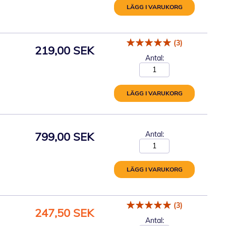
LÄGG I VARUKORG
(3)
219,00 SEK
Antal:
LÄGG I VARUKORG
799,00 SEK
Antal:
LÄGG I VARUKORG
(3)
Specialpris
247,50 SEK
Antal: