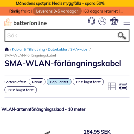
Månadens spotpris: Nedis myggfälla – spara 50%.
Rimlig frakt
|
Leverans 3-5 vardagar
|
60 dagars returret
|
God service med garanti
Min kundvag
Kablar & Tillslutning
Datorkablar
SMA-kabel
SMA-WLAN-förlängningskabel
SMA-WLAN-förlängningskabel
Sortera efter:
Namn
Popularitet
Pris: lägst först
Pris: högst först
WLAN-antennförlängningssladd - 10 meter
164,95 SEK