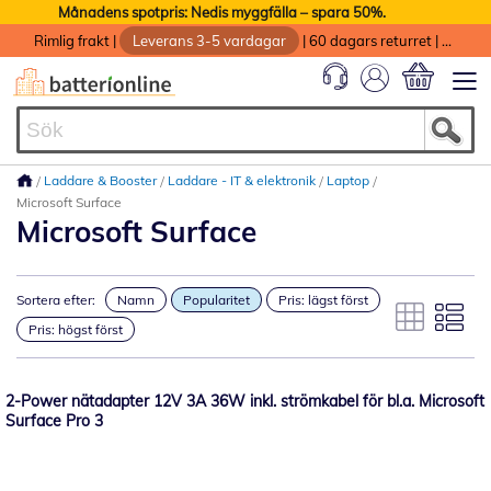
Månadens spotpris: Nedis myggfälla – spara 50%.
Rimlig frakt
|
Leverans 3-5 vardagar
|
60 dagars returret
|
God service med garanti
Min kundvag
Laddare & Booster
Laddare - IT & elektronik
Laptop
Microsoft Surface
Microsoft Surface
Sortera efter:
Namn
Popularitet
Pris: lägst först
Pris: högst först
2-Power nätadapter 12V 3A 36W inkl. strömkabel för bl.a. Microsoft
Surface Pro 3