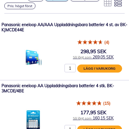
Pris: högst först
Panasonic eneloop AA/AAA Uppladdningsbara batterier 4 st. av BK-
KJMCDE44E
(4)
298,95 SEK
269,05 SEK
Så lågt som
LÄGG I VARUKORG
Panasonic eneloop AA Uppladdningsbara batterier 4 stk. BK-
3MCDE/4BE
(15)
177,95 SEK
160,15 SEK
Så lågt som