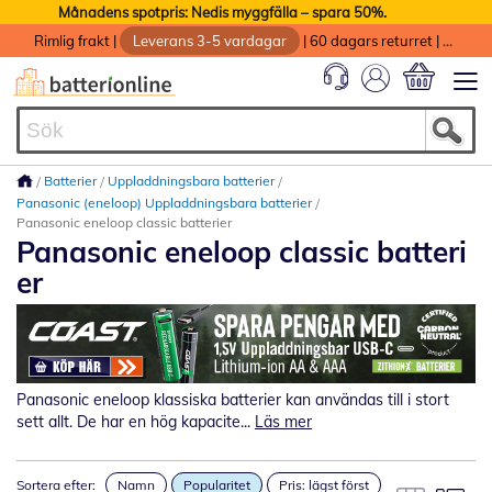
Månadens spotpris: Nedis myggfälla – spara 50%.
Rimlig frakt
|
Leverans 3-5 vardagar
|
60 dagars returret
|
God service med garanti
Min kundvag
Batterier
Uppladdningsbara batterier
Panasonic (eneloop) Uppladdningsbara batterier
Panasonic eneloop classic batterier
Panasonic eneloop classic batteri
er
Panasonic eneloop klassiska batterier kan användas till i stort
sett allt. De har en hög kapacite...
Läs mer
Sortera efter:
Namn
Popularitet
Pris: lägst först