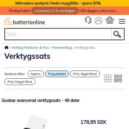
Månadens spotpris: Nedis myggfälla – spara 50%.
Rimlig frakt
|
Leverans 3-5 vardagar
|
60 dagars returret
|
God service med garanti
Min kundvag
Verktyg Maskiner & Hus
Handverktyg
Verktygssats
Verktygssats
Sortera efter:
Namn
Popularitet
Pris: lägst först
Pris: högst först
Goobay avancerad verktygssats - 49 delar
178,95 SEK