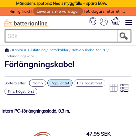
Månadens spotpris: Nedis myggfälla – spara 50%.
Rimlig frakt
|
Leverans 3-5 vardagar
|
60 dagars returret
|
God service med garanti
Min kundvag
Kablar & Tillslutning
Datorkablar
Nätverkskabel för PC
Förlängningskabel
Förlängningskabel
Sortera efter:
Namn
Popularitet
Pris: lägst först
Pris: högst först
Intern PC-förlängningssladd, 0,3 m,
47,95 SEK