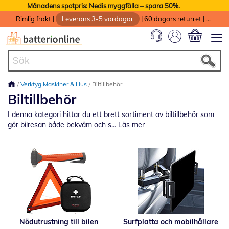
Månadens spotpris: Nedis myggfälla – spara 50%.
Rimlig frakt
|
Leverans 3-5 vardagar
|
60 dagars returret
|
God service med garanti
Min kundvag
Verktyg Maskiner & Hus
Biltillbehör
Biltillbehör
I denna kategori hittar du ett brett sortiment av biltillbehör som
gör bilresan både bekväm och s...
Läs mer
Nödutrustning till bilen
Surfplatta och mobilhållare