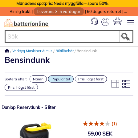
Månadens spotpris: Nedis myggfälla – spara 50%.
Rimlig frakt
|
Leverans 3-5 vardagar
|
60 dagars returret
|
God service med garanti
Min kundvag
Verktyg Maskiner & Hus
Biltillbehör
Bensindunk
Bensindunk
Sortera efter:
Namn
Popularitet
Pris: lägst först
Pris: högst först
Dunlop Reservdunk - 5 liter
(1)
59,00 SEK