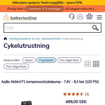
Månadens spotpris: Nedis myggfälla – spara 50%.
Rimlig frakt
|
Leverans 3-5 vardagar
|
60 dagars returret
|
God service med garanti
Min kundvag
Verktyg Maskiner & Hus
Bostad & fritid
Cykelutrustning
Cykelutrustning
Sortera efter:
Namn
Popularitet
Pris: lägst först
Pris: högst först
Aqiila Airbird P1 kompressor/cykelpump - 7,4V - 8,3 bar (120 PSI)
(3)
499,00 SEK