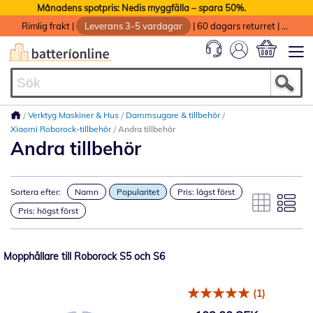
Månadens spotpris: Nedis myggfälla – spara 50%.
Rimlig frakt
|
Leverans 3-5 vardagar
|
60 dagars returret
|
God service med garanti
Min kundvag
Verktyg Maskiner & Hus
Dammsugare & tillbehör
Xiaomi Roborock-tillbehör
Andra tillbehör
Andra tillbehör
Sortera efter:
Namn
Popularitet
Pris: lägst först
Pris: högst först
Mopphållare till Roborock S5 och S6
(1)