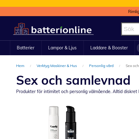
Rimli
Hoppa
till
innehållet
Batterier
Lampor & Ljus
Laddare & Booster
Hem
Verktyg Maskiner & Hus
Personlig vård
Sex oc
Sex och samlevnad
Produkter för intimitet och personlig välmående. Alltid diskret 