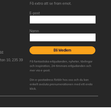
Få extra att se fram emot.
E-post
Namn
Bli Medlem
.se
tan 10, 235 39
Få fantastiska erbjudanden, nyheter, tävlingar
och inspiration, 24-timmars erbjudanden och
mer via e-post.
Din e-postadress förblir hos oss och du kan
enkelt avsluta prenumerationen med ett enda
klick.