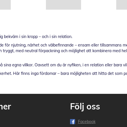
g bekväm i sin kropp – och i sin relation.
de för njutning, närhet och välbefinnande – ensam eller tillsammans me
och tryggt, med neutral förpackning och möjlighet att kombinera med hel
– på sina egna villkor. Oavsett om du är nyfiken, i en relation eller bara
kerhet. Här finns inga fördomar – bara möjligheten att hitta det som pa
mer
Följ oss
Facebook