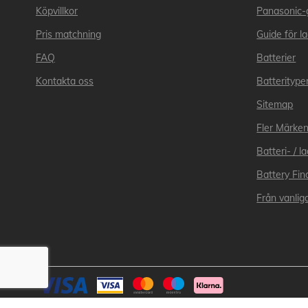
Köpvillkor
Panasonic-
Pris matchning
Guide för l
FAQ
Batterier
Kontakta oss
Batteritype
Sitemap
Fler Märke
Batteri- / 
Battery Fin
Från vanliga