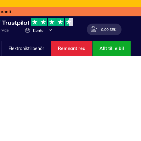
aranti
Min kundvagn
Förändra
0,00 SEK
rvice
Konto
Elektroniktillbehör
Remnant rea
Allt till elbil