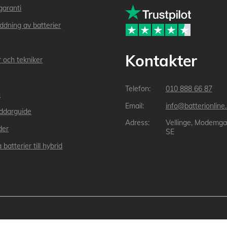
garanti
addning av batterier
Kontakter
r och tekniker
010 888 66 87
n
info@batterionline
laddarguide
Vellinge, Modemga
der
SE
 batterier till hybrid