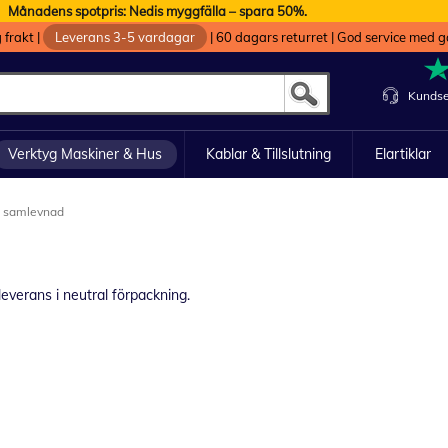
Månadens spotpris: Nedis myggfälla – spara 50%.
g frakt
|
Leverans 3-5 vardagar
|
60 dagars returret
|
God service med g
Kundse
Verktyg Maskiner & Hus
Kablar & Tillslutning
Elartiklar
h samlevnad
leverans i neutral förpackning.