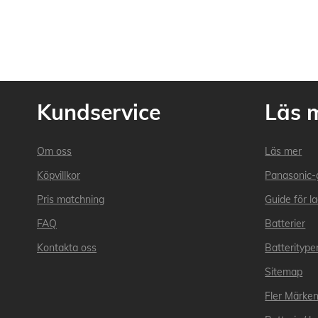
Kundservice
Läs 
Om oss
Läs mer
Köpvillkor
Panasonic-
Pris matchning
Guide för l
FAQ
Batterier
Kontakta oss
Batteritype
Sitemap
Fler Märke