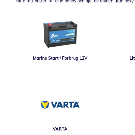
Hitta rätt batteri för dina behov och njut av fritiden utan be
Marine Start / Forbrug 12V
Li
VARTA