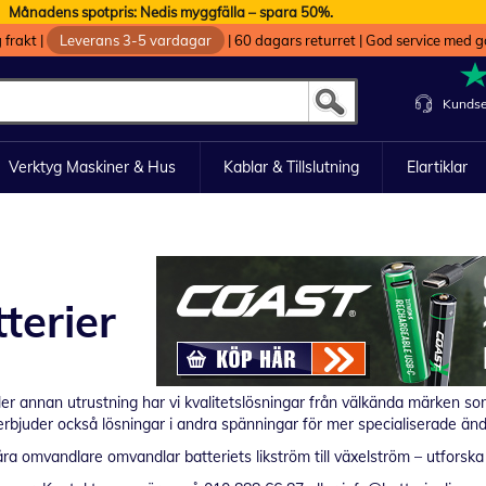
Månadens spotpris: Nedis myggfälla – spara 50%.
g frakt
|
Leverans 3-5 vardagar
|
60 dagars returret
|
God service med g
Kundse
Verktyg Maskiner & Hus
Kablar & Tillslutning
Elartiklar
terier
 eller annan utrustning har vi kvalitetslösningar från välkända märken 
 erbjuder också lösningar i andra spänningar för mer specialiserade än
a omvandlare omvandlar batteriets likström till växelström – utforska 