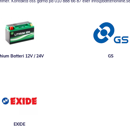
kymmer. Kontakta oss gärna på 010 888 66 87 eller info@batterionline.se
thium Batteri 12V / 24V
GS
EXIDE