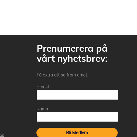
Prenumerera på
vårt nyhetsbrev:
Få extra att se fram emot.
E-post
Namn
Bli Medlem
.se