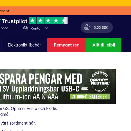
aranti
Min kundvagn
Förändra
0,00 SEK
rvice
Konto
Elektroniktillbehör
Remnant rea
Allt till elbil
som GS, Optima, Varta och Exide.
damål.
vårt sortiment här.