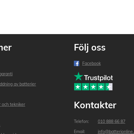
mer
Följ oss
Facebook
garanti
addning av batterier
Kontakter
r och tekniker
010 888 66 87
n
info@batterionline