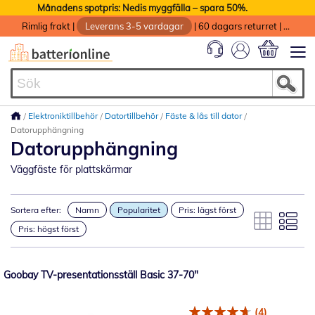
Månadens spotpris: Nedis myggfälla – spara 50%.
Rimlig frakt
|
Leverans 3-5 vardagar
|
60 dagars returret
|
God service med garanti
Min kundvag
Elektroniktillbehör
Datortillbehör
Fäste & lås till dator
Datorupphängning
Datorupphängning
Väggfäste för plattskärmar
Sortera efter:
Namn
Popularitet
Pris: lägst först
Pris: högst först
Goobay TV-presentationsställ Basic 37-70"
(4)