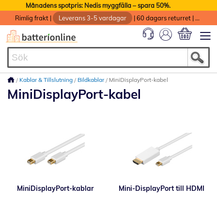
Månadens spotpris: Nedis myggfälla – spara 50%.
Rimlig frakt
|
Leverans 3-5 vardagar
|
60 dagars returret
|
God service med garanti
Min kundvag
Kablar & Tillslutning
Bildkablar
MiniDisplayPort-kabel
MiniDisplayPort-kabel
MiniDisplayPort-kablar
Mini-DisplayPort till HDMI