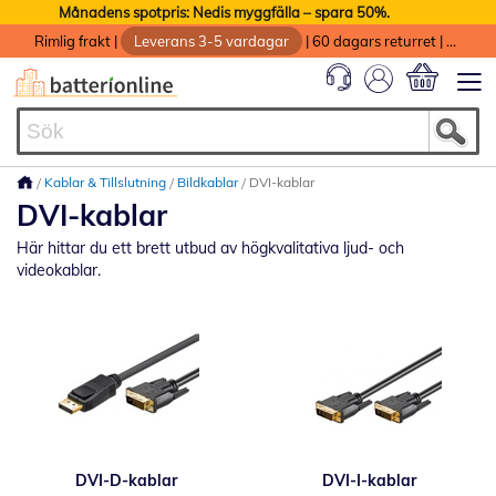
Månadens spotpris: Nedis myggfälla – spara 50%.
Rimlig frakt
|
Leverans 3-5 vardagar
|
60 dagars returret
|
God service med garanti
Min kundvag
Kablar & Tillslutning
Bildkablar
DVI-kablar
DVI-kablar
Här hittar du ett brett utbud av högkvalitativa ljud- och
videokablar.
DVI-D-kablar
DVI-I-kablar