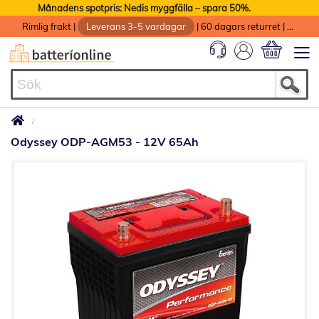
Månadens spotpris: Nedis myggfälla – spara 50%.
Rimlig frakt
|
Leverans 3-5 vardagar
|
60 dagars returret
|
God service med garanti
Min kundvag
Odyssey ODP-AGM53 - 12V 65Ah
Hoppa
till
slutet
av
bildgalleriet