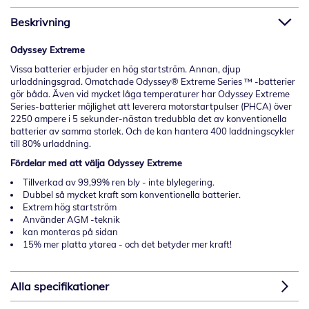
Beskrivning
Odyssey Extreme
Vissa batterier erbjuder en hög startström. Annan, djup
urladdningsgrad. Omatchade Odyssey® Extreme Series ™ -batterier
gör båda. Även vid mycket låga temperaturer har Odyssey Extreme
Series-batterier möjlighet att leverera motorstartpulser (PHCA) över
2250 ampere i 5 sekunder-nästan tredubbla det av konventionella
batterier av samma storlek. Och de kan hantera 400 laddningscykler
till 80% urladdning.
Fördelar med att välja Odyssey Extreme
Tillverkad av 99,99% ren bly - inte blylegering.
Dubbel så mycket kraft som konventionella batterier.
Extrem hög startström
Använder AGM -teknik
kan monteras på sidan
15% mer platta ytarea - och det betyder mer kraft!
Alla specifikationer