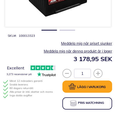
Hoppa
till
början
av
bildgalleriet
SKU
100013323
Meddela mig när priset sjunker
Meddela mig när denna produkt är i lager
3 178,95 SEK
Excellent
3,273 recensioner på
Minst 12 månaders garanti
Snabb leverans
LÄGG I VARUKORG
60 dagars returrätt
Alla priser är inkl. skatter och moms
Inga dolda avgifter
PRIS MATCHNING