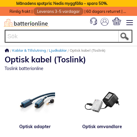
Månadens spotpris: Nedis myggfälla – spara 50%.
Rimlig frakt
|
Leverans 3-5 vardagar
|
60 dagars returret
|
God service med garanti
Min kundvag
Kablar & Tillslutning
Ljudkablar
Optisk kabel (Toslink)
Optisk kabel (Toslink)
Toslink batterionline
Optisk adapter
Optisk omvandlare