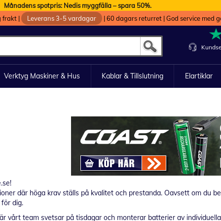
Månadens spotpris: Nedis myggfälla – spara 50%.
g frakt
|
Leverans 3-5 vardagar
|
60 dagars returret
|
God service med g
Kundse
Verktyg Maskiner & Hus
Kablar & Tillslutning
Elartiklar
.se!
kationer där höga krav ställs på kvalitet och prestanda. Oavsett om du 
för dig.
är vårt team svetsar på tisdagar och monterar batterier av individuella