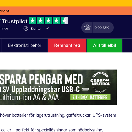
aranti
Min kundvagn
Förändra
0,00 SEK
rvice
Konto
Elektroniktillbehör
Remnant rea
Allt till elbil
behöver batterier för lagerutrustning, gaffeltruckar, UPS-system
 celler – perfekt för speciallösningar som nödbelysning,