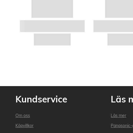
Kundservice
Läs 
Om oss
Läs mer
Köpvillkor
Panasonic-