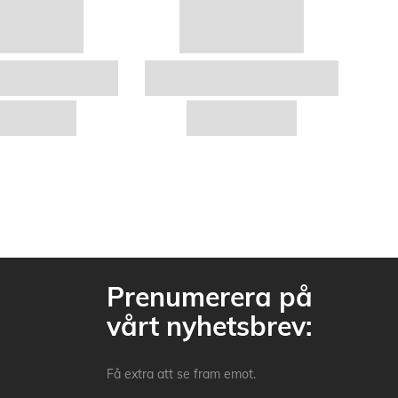
Prenumerera på
vårt nyhetsbrev:
Få extra att se fram emot.