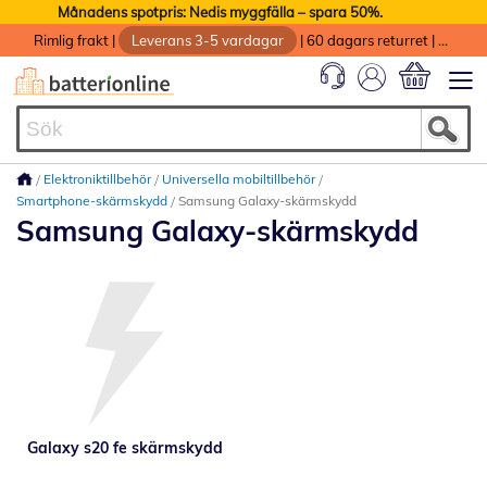
Månadens spotpris: Nedis myggfälla – spara 50%.
Rimlig frakt
|
Leverans 3-5 vardagar
|
60 dagars returret
|
God service med garanti
Min kundvag
Elektroniktillbehör
Universella mobiltillbehör
Smartphone-skärmskydd
Samsung Galaxy-skärmskydd
Samsung Galaxy-skärmskydd
Galaxy s20 fe skärmskydd