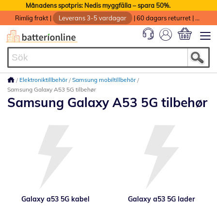
Månadens spotpris: Nedis myggfälla – spara 50%.
Rimlig frakt
|
Leverans 3-5 vardagar
|
60 dagars returret
|
God service med garanti
Min kundvag
Elektroniktillbehör
Samsung mobiltillbehör
Samsung Galaxy A53 5G tilbehør
Samsung Galaxy A53 5G tilbehør
Galaxy a53 5G kabel
Galaxy a53 5G lader