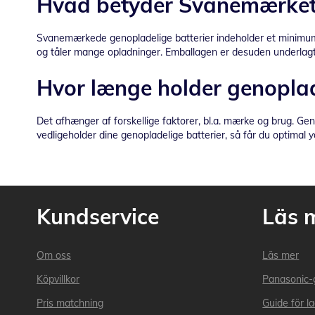
Hvad betyder Svanemærket 
Svanemærkede genopladelige batterier indeholder et minimum a
og tåler mange opladninger. Emballagen er desuden underlagt 
Hvor længe holder genoplad
Det afhænger af forskellige faktorer, bl.a. mærke og brug. Geno
vedligeholder dine genopladelige batterier, så får du optimal 
Kundservice
Läs 
Om oss
Läs mer
Köpvillkor
Panasonic-
Pris matchning
Guide för l