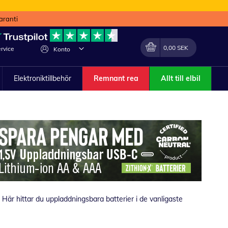
aranti
Min kundvagn
Förändra
0,00 SEK
rvice
Konto
Elektroniktillbehör
Remnant rea
Allt till elbil
 Här hittar du uppladdningsbara batterier i de vanligaste