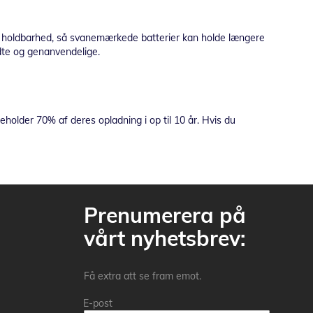
og holdbarhed, så svanemærkede batterier kan holde længere
dte og genanvendelige.
eholder 70% af deres opladning i op til 10 år. Hvis du
Prenumerera på
vårt nyhetsbrev:
Få extra att se fram emot.
E-post