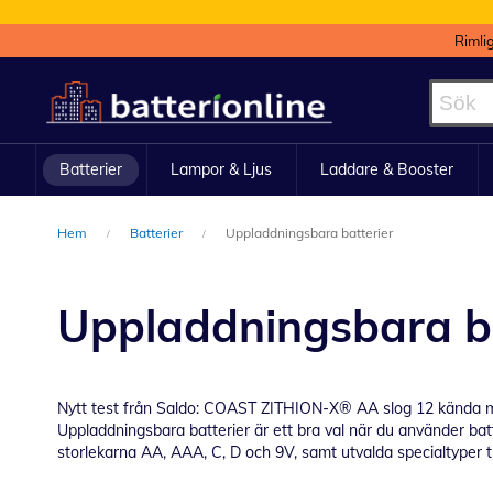
Rimli
Hoppa
till
innehållet
Batterier
Lampor & Ljus
Laddare & Booster
Hem
Batterier
Uppladdningsbara batterier
Uppladdningsbara ba
Nytt test från Saldo: COAST ZITHION-X® AA slog 12 kända 
Uppladdningsbara batterier är ett bra val när du använder batt
storlekarna AA, AAA, C, D och 9V, samt utvalda specialtyper til