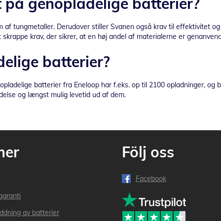
på genopladelige batterier?
f tungmetaller. Derudover stiller Svanen også krav til effektivitet 
skrappe krav, der sikrer, at en høj andel af materialerne er genanven
elige batterier?
pladelige batterier fra Eneloop har f.eks. op til 2100 opladninger, og b
ydelse og længst mulig levetid ud af dem.
mer
Följ oss
Facebook
garanti
addning av batterier