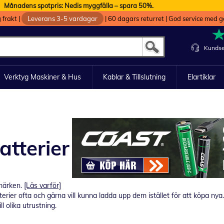
Månadens spotpris: Nedis myggfälla – spara 50%.
g frakt
|
Leverans 3-5 vardagar
|
60 dagars returret
|
God service med g
Kundse
Verktyg Maskiner & Hus
Kablar & Tillslutning
Elartiklar
tterier
märken.
[Läs varför]
erier ofta och gärna vill kunna ladda upp dem istället för att köpa nya.
l olika utrustning.