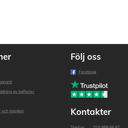
mer
Följ oss
Facebook
garanti
addning av batterier
Kontakter
r och tekniker
010 888 66 87