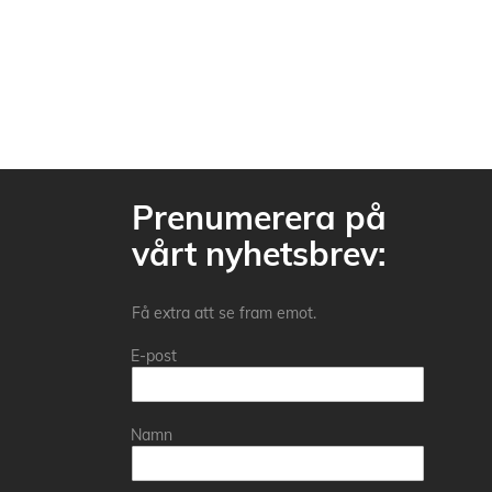
Prenumerera på
vårt nyhetsbrev:
Få extra att se fram emot.
E-post
Namn