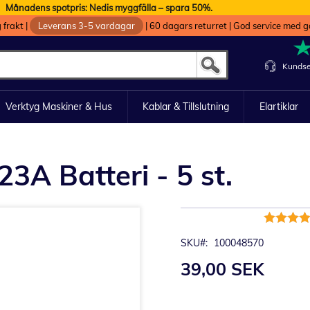
Månadens spotpris: Nedis myggfälla – spara 50%.
g frakt
|
Leverans 3-5 vardagar
|
60 dagars returret
|
God service med g
Kundse
Verktyg Maskiner & Hus
Kablar & Tillslutning
Elartiklar
23A Batteri - 5 st.
Rating:
97%
SKU
100048570
39,00 SEK