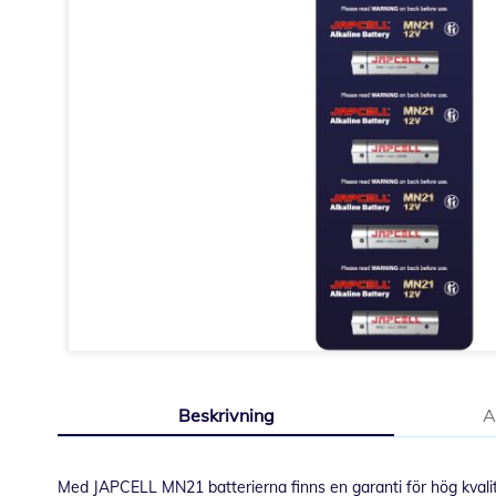
Hoppa
till
Beskrivning
A
början
av
bildgalleriet
Med JAPCELL MN21 batterierna finns en garanti för hög kvalitet,