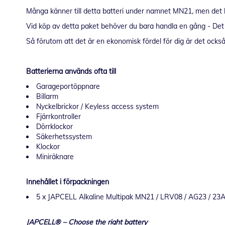
Många känner till detta batteri under namnet MN21, men de
Vid köp av detta paket behöver du bara handla en gång - Det f
Så förutom att det är en ekonomisk fördel för dig är det också
Batterierna används ofta till
Garageportöppnare
Billarm
Nyckelbrickor / Keyless access system
Fjärrkontroller
Dörrklockor
Säkerhetssystem
Klockor
Miniräknare
Innehållet i förpackningen
5 x JAPCELL Alkaline Multipak MN21 / LRV08 / AG23 / 23A
JAPCELL® – Choose the right battery