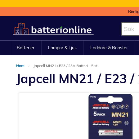
Rimli
Hoppa
till
innehållet
Batterier
Lampor & Ljus
Laddare & Booster
Hem
Japcell MN21 / E23 / 23A Batteri - 5 st.
Japcell MN21 / E23 / 
Hoppa
till
slutet
av
bildgalleriet