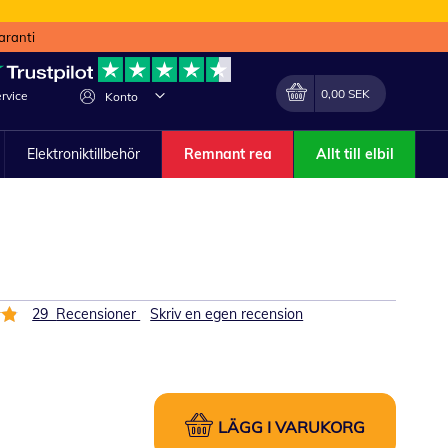
aranti
Min kundvagn
Förändra
0,00 SEK
rvice
Konto
Elektroniktillbehör
Remnant rea
Allt till elbil
29
Recensioner
Skriv en egen recension
LÄGG I VARUKORG