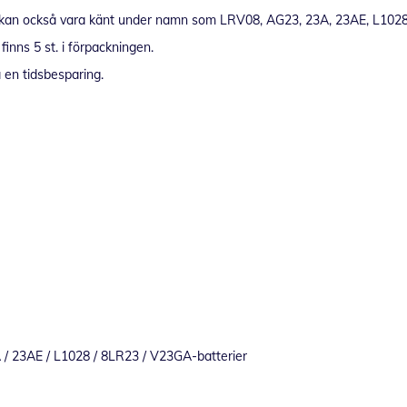
t kan också vara känt under namn som LRV08, AG23, 23A, 23AE, L102
inns 5 st. i förpackningen.
 en tidsbesparing.
 / 23AE / L1028 / 8LR23 / V23GA-batterier