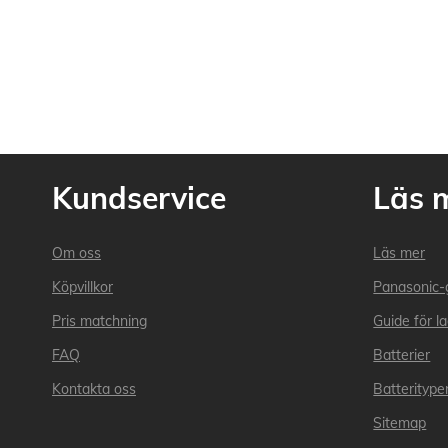
Kundservice
Läs 
Om oss
Läs mer
Köpvillkor
Panasonic-
Pris matchning
Guide för l
FAQ
Batterier
Kontakta oss
Batteritype
Sitemap