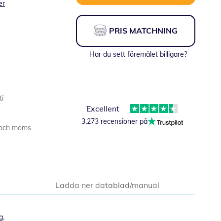
er
PRIS MATCHNING
Har du sett föremålet billigare?
ti
Excellent
3,273 recensioner på
er och moms
Ladda ner datablad/manual
g.