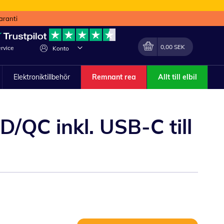
aranti
Min kundvagn
Förändra
0,00 SEK
rvice
Konto
Elektroniktillbehör
Remnant rea
Allt till elbil
QC inkl. USB-C till