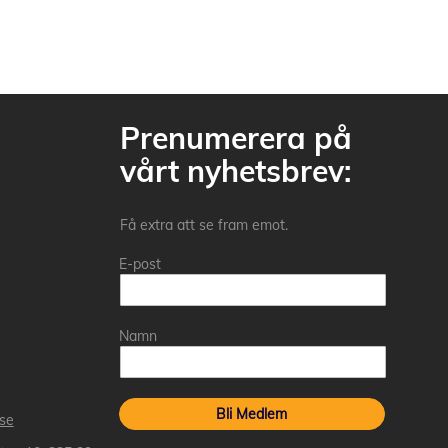
Prenumerera på
vårt nyhetsbrev:
Få extra att se fram emot.
E-post
Namn
Bli Medlem
.se