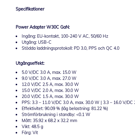
Specifikationer
Power Adapter W30C GaN:
Ingång: EU-kontakt, 100-240 V AC, 50/60 Hz
Utgång: USB-C
Stödda laddningsprotokoll: PD 3.0, PPS och QC 4.0
Utgångseffekt:
5.0 V/DC 3.0 A, max. 15.0 W
9.0 V/DC 3.0 A, max. 27.0 W
12.0 V/DC 2.5 A, max. 30.0 W
15.0 V/DC 2.0 A, max. 30.0 W
20.0 V/DC 1.5 A, max. 30.0 W
PPS: 3.3 – 11.0 V/DC 3.0 A, max. 30.0 W | 3.3 – 16.0 V/DC
Effektivitet: 90.09 % (låg belastning: 81.22 %)
Strömförbrukning i standby: <0.1 W
Mått: 35.92 x 68.2 x 32.2 mm
Vikt: 48.5 g
Färg: Vit