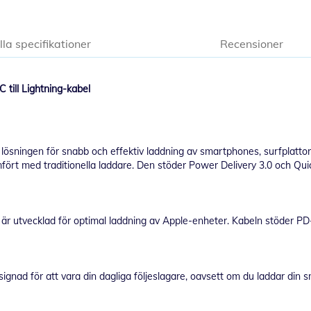
lla specifikationer
Recensioner
ill Lightning-kabel
sningen för snabb och effektiv laddning av smartphones, surfplatto
mfört med traditionella laddare. Den stöder Power Delivery 3.0 och Quic
r utvecklad för optimal laddning av Apple-enheter. Kabeln stöder PD-la
gnad för att vara din dagliga följeslagare, oavsett om du laddar din