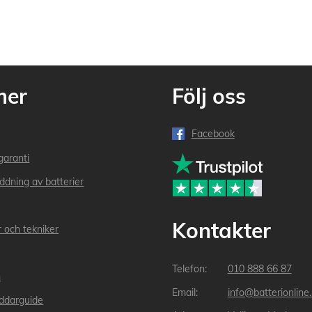
mer
Följ oss
Facebook
garanti
addning av batterier
Kontakter
r och tekniker
010 888 66 87
n
info@batterionline
laddarguide