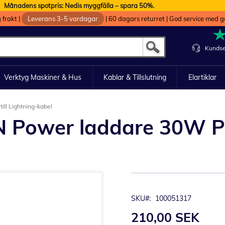
Månadens spotpris: Nedis myggfälla – spara 50%.
g frakt
|
Leverans 3-5 vardagar
|
60 dagars returret
|
God service med g
Kundse
Verktyg Maskiner & Hus
Kablar & Tillslutning
Elartiklar
ll Lightning-kabel
Power laddare 30W PD/
SKU
100051317
210,00 SEK