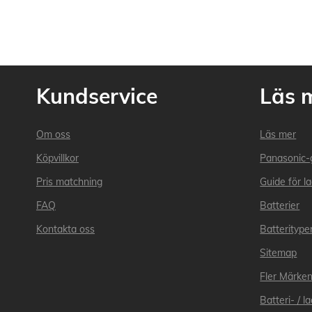
Kundservice
Läs 
Om oss
Läs mer
Köpvillkor
Panasonic-
Pris matchning
Guide för l
FAQ
Batterier
Kontakta oss
Batteritype
Sitemap
Fler Märke
Batteri- / 