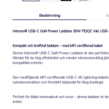
Hoppa
till
Beskrivning
A
början
av
bildgalleriet
Intenso® USB-C GaN Power Laddare 30W PD/QC inkl. USB-C t
Kompakt och kraftfull laddare – med MFi-certifierad kabel
Denna Intenso® USB-C GaN Power Laddare är den perfekta lö
Nitride) får du hög effektivitet och mindre värmeutveckling jä
kompatibla enheter.
Den medföljande MFi-certifierade USB-C till Lightning-kabeln ä
nylonkonstruktion och förstärkt böjskydd för lång livslängd.
Perfekt för både hemmabruk och resor – denna laddare är desi
enhet.