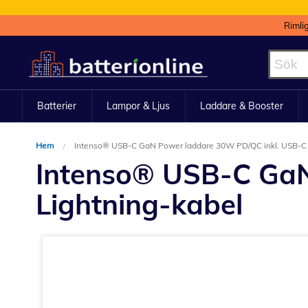
Rimli
Hoppa
till
innehållet
Batterier
Lampor & Ljus
Laddare & Booster
Hem
Intenso® USB-C GaN Power laddare 30W PD/QC inkl. USB-C ti
Intenso® USB-C GaN 
Lightning-kabel
Hoppa
till
slutet
av
bildgalleriet