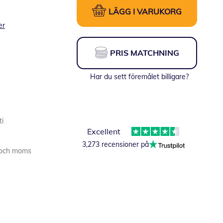
LÄGG I VARUKORG
er
PRIS MATCHNING
Har du sett föremålet billigare?
ti
Excellent
3,273 recensioner på
er och moms