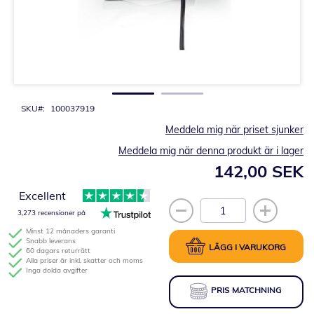
Hoppa
till
början
av
bildgalleriet
SKU
100037919
Meddela mig när priset sjunker
Meddela mig när denna produkt är i lager
142,00 SEK
Excellent
3,273 recensioner på
Minst 12 månaders garanti
Snabb leverans
LÄGG I VARUKORG
60 dagars returrätt
Alla priser är inkl. skatter och moms
Inga dolda avgifter
PRIS MATCHNING