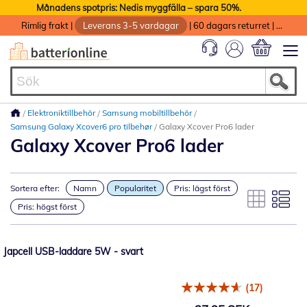
Månadens spotpris: Nedis myggfälla – spara 50%.
Rimlig frakt
|
Leverans 3-5 vardagar
|
60 dagars returret
|
God service med garanti
Min kundvag
Elektroniktillbehör
Samsung mobiltillbehör
Samsung Galaxy Xcover6 pro tilbehør
Galaxy Xcover Pro6 lader
Galaxy Xcover Pro6 lader
Sortera efter:
Namn
Popularitet
Pris: lägst först
Pris: högst först
Japcell USB-laddare 5W - svart
(17)