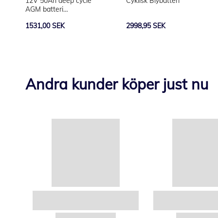
12V 50Ah deep cycle
Cyklisk Blybatteri
AGM batteri
(Forbrugsbatteri)
1531,00 SEK
2998,95 SEK
Andra kunder köper just nu