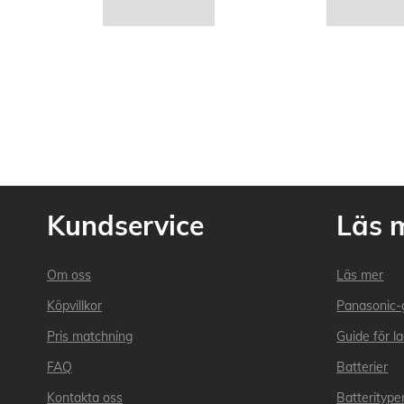
Kundservice
Läs 
Om oss
Läs mer
Köpvillkor
Panasonic-
Pris matchning
Guide för l
FAQ
Batterier
Kontakta oss
Batteritype