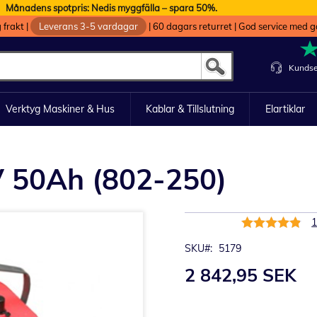
Månadens spotpris: Nedis myggfälla – spara 50%.
g frakt
|
Leverans 3-5 vardagar
|
60 dagars returret
|
God service med g
Kundse
Verktyg Maskiner & Hus
Kablar & Tillslutning
Elartiklar
 50Ah (802-250)
Rating:
97%
SKU
5179
2 842,95 SEK