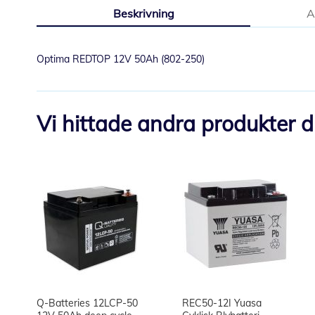
till
Beskrivning
A
början
av
bildgalleriet
Optima REDTOP 12V 50Ah (802-250)
Vi hittade andra produkter du
Q-Batteries 12LCP-50
REC50-12I Yuasa