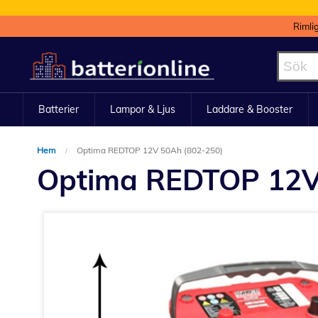
Rimli
Hoppa
till
innehållet
Batterier
Lampor & Ljus
Laddare & Booster
Hem
Optima REDTOP 12V 50Ah (802-250)
Optima REDTOP 12V
Hoppa
till
slutet
av
bildgalleriet