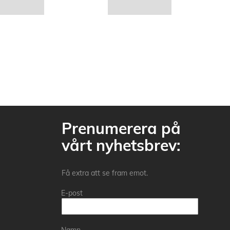
Prenumerera på
vårt nyhetsbrev:
Få extra att se fram emot.
E-post