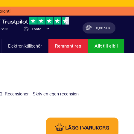
aranti
Min kundvagn
Förändra
0,00 SEK
rvice
Konto
Elektroniktillbehör
Remnant rea
Allt till elbil
12
Recensioner
Skriv en egen recension
LÄGG I VARUKORG