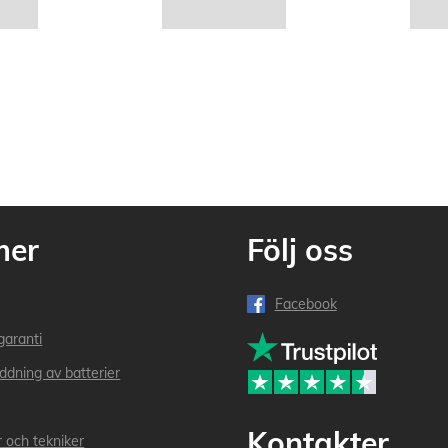
mer
Följ oss
Facebook
garanti
addning av batterier
Kontakter
r och tekniker