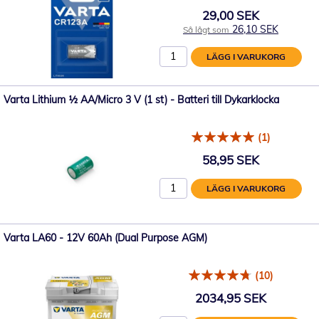
29,00 SEK
26,10 SEK
Så lågt som
LÄGG I VARUKORG
Varta Lithium ½ AA/Micro 3 V (1 st) - Batteri till Dykarklocka
(1)
58,95 SEK
LÄGG I VARUKORG
Varta LA60 - 12V 60Ah (Dual Purpose AGM)
(10)
2034,95 SEK