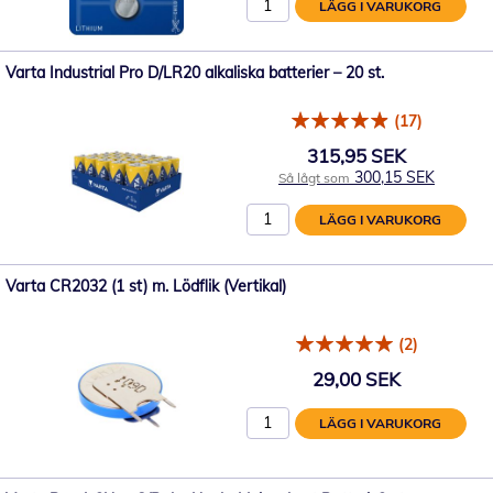
LÄGG I VARUKORG
Varta Industrial Pro D/LR20 alkaliska batterier – 20 st.
(17)
315,95 SEK
300,15 SEK
Så lågt som
LÄGG I VARUKORG
Varta CR2032 (1 st) m. Lödflik (Vertikal)
(2)
29,00 SEK
LÄGG I VARUKORG