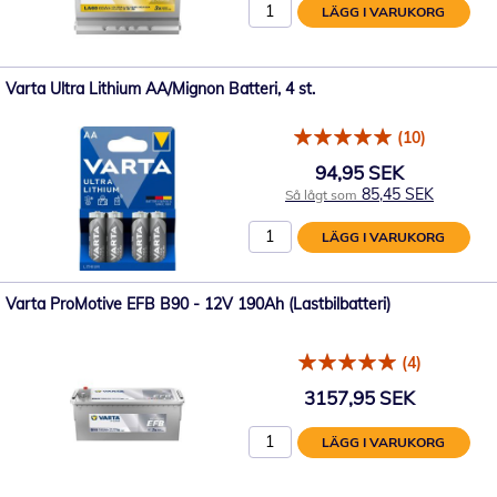
LÄGG I VARUKORG
Varta Ultra Lithium AA/Mignon Batteri, 4 st.
(10)
94,95 SEK
85,45 SEK
Så lågt som
LÄGG I VARUKORG
Varta ProMotive EFB B90 - 12V 190Ah (Lastbilbatteri)
(4)
3157,95 SEK
LÄGG I VARUKORG