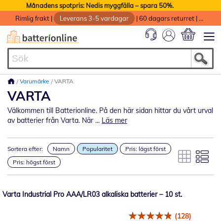
Månadens spotpris: Nedis myggfälla – spara 50%.
Rimlig frakt
|
Leverans 3-5 vardagar
|
60 dagars returret
|
God service med garanti
Min kundvag
Varumärke
VARTA
VARTA
Välkommen till Batterionline. På den här sidan hittar du vårt urval
av batterier från Varta. När ...
Läs mer
Sortera efter:
Namn
Popularitet
Pris: lägst först
Pris: högst först
Varta Industrial Pro AAA/LR03 alkaliska batterier – 10 st.
(128)