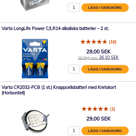
LÄGG I VARUKORG
Varta LongLife Power C/LR14 alkaliska batterier – 2 st.
(16)
29,00 SEK
26,10 SEK
Så lågt som
LÄGG I VARUKORG
Varta CR2032-PCB (1 st.) Knappcellsbatteri med Kretskort
(Horisontell)
(1)
29,00 SEK
LÄGG I VARUKORG