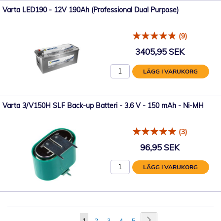
Varta LED190 - 12V 190Ah (Professional Dual Purpose)
(9)
3405,95 SEK
LÄGG I VARUKORG
Varta 3/V150H SLF Back-up Batteri - 3.6 V - 150 mAh - Ni-MH
(3)
96,95 SEK
LÄGG I VARUKORG
Sida
Sida
Nästa
You're
Sida
Sida
Sida
Sida
1
2
3
4
5