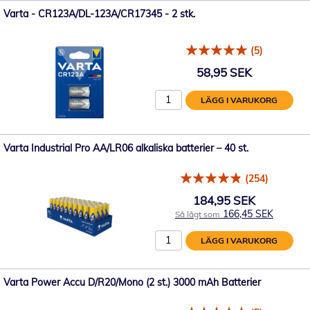
Varta - CR123A/DL-123A/CR17345 - 2 stk.
(5)
58,95 SEK
LÄGG I VARUKORG
Varta Industrial Pro AA/LR06 alkaliska batterier – 40 st.
(254)
184,95 SEK
166,45 SEK
Så lågt som
LÄGG I VARUKORG
Varta Power Accu D/R20/Mono (2 st.) 3000 mAh Batterier