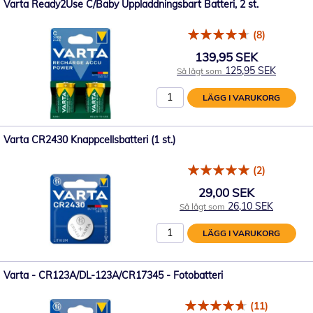
Varta Ready2Use C/Baby Uppladdningsbart Batteri, 2 st.
(8)
139,95 SEK
125,95 SEK
Så lågt som
LÄGG I VARUKORG
Varta CR2430 Knappcellsbatteri (1 st.)
(2)
29,00 SEK
26,10 SEK
Så lågt som
LÄGG I VARUKORG
Varta - CR123A/DL-123A/CR17345 - Fotobatteri
(11)