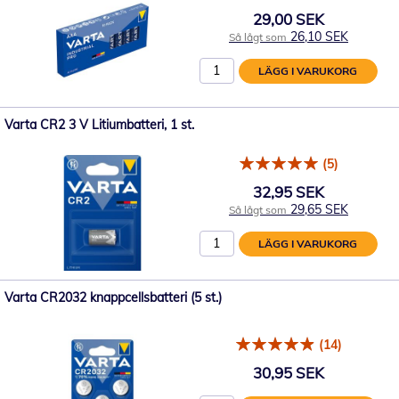
29,00 SEK
26,10 SEK
Så lågt som
LÄGG I VARUKORG
Varta CR2 3 V Litiumbatteri, 1 st.
(5)
32,95 SEK
29,65 SEK
Så lågt som
LÄGG I VARUKORG
Varta CR2032 knappcellsbatteri (5 st.)
(14)
30,95 SEK