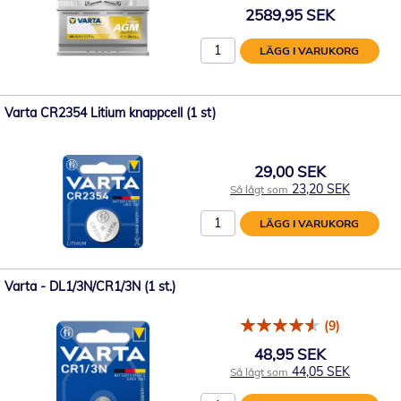
2589,95 SEK
LÄGG I VARUKORG
Varta CR2354 Litium knappcell (1 st)
29,00 SEK
23,20 SEK
Så lågt som
LÄGG I VARUKORG
Varta - DL1/3N/CR1/3N (1 st.)
(9)
48,95 SEK
44,05 SEK
Så lågt som