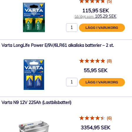
(5)
115,95 SEK
105,29 SEK
Så lågt som
LÄGG I VARUKORG
Varta LongLife Power E/9V/6LR61 alkaliska batterier – 2 st.
(8)
55,95 SEK
LÄGG I VARUKORG
Varta N9 12V 225Ah (Lastbilsbatteri)
(6)
3354,95 SEK