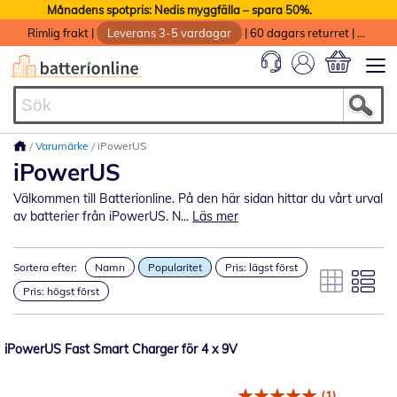
Månadens spotpris: Nedis myggfälla – spara 50%.
Rimlig frakt
|
Leverans 3-5 vardagar
|
60 dagars returret
|
God service med garanti
Min kundvag
Varumärke
iPowerUS
iPowerUS
Välkommen till Batterionline. På den här sidan hittar du vårt urval
av batterier från iPowerUS. N...
Läs mer
Sortera efter:
Namn
Popularitet
Pris: lägst först
Pris: högst först
iPowerUS Fast Smart Charger för 4 x 9V
(1)