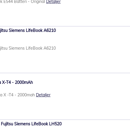
k E544 Batteri - Original
Detaljer
ujitsu Siemens LifeBook A6210
ujitsu Siemens LifeBook A6210
era X-T4 - 2000mAh
era X -T4 - 2000mah
Detaljer
l Fujitsu Siemens LifeBook LH520