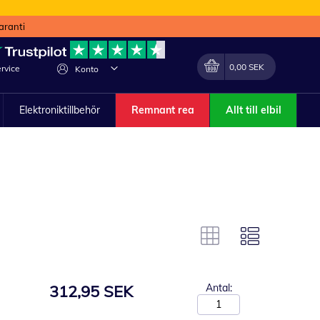
aranti
Min kundvagn
Förändra
0,00 SEK
rvice
Konto
Elektroniktillbehör
Remnant rea
Allt till elbil
312,95 SEK
Antal: