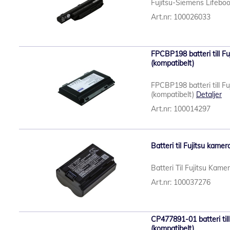
Fujitsu-Siemens Lifeboo
Art.nr: 100026033
FPCBP198 batteri till F
(kompatibelt)
FPCBP198 batteri till F
(kompatibelt)
Detaljer
Art.nr: 100014297
Batteri til Fujitsu kam
Batteri Til Fujitsu Kam
Art.nr: 100037276
CP477891-01 batteri til
(kompatibelt)