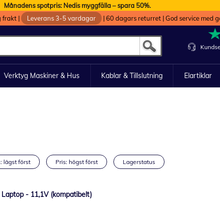
Månadens spotpris: Nedis myggfälla – spara 50%.
g frakt
|
Leverans 3-5 vardagar
|
60 dagars returret
|
God service med g
Kundse
Verktyg Maskiner & Hus
Kablar & Tillslutning
Elartiklar
: lägst först
Pris: högst först
Lagerstatus
0 Laptop - 11,1V (kompatibelt)