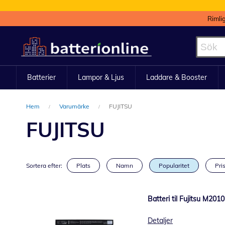
Rimli
Hoppa
till
innehållet
Batterier
Lampor & Ljus
Laddare & Booster
Hem
Varumärke
FUJITSU
FUJITSU
Sortera efter:
Plats
Namn
Popularitet
Pris
Batteri til Fujitsu M201
Detaljer