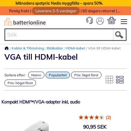
Månadens spotpris: Nedis myggfälla – spara 50%.
Rimlig frakt
|
Leverans 3-5 vardagar
|
60 dagars returret
|
God service med garanti
Min kundvag
Kablar & Tillslutning
Bildkablar
HDMI-kabel
VGA till HDMI-kabel
VGA till HDMI-kabel
Sortera efter:
Namn
Popularitet
Pris: lägst först
Pris: högst först
Kompakt HDMI™/VGA-adapter inkl, audio
(2)
90,95 SEK