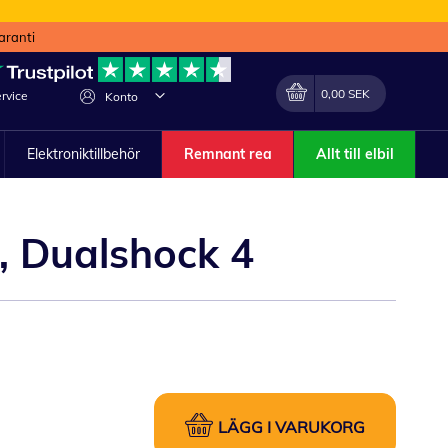
aranti
Min kundvagn
Förändra
0,00 SEK
rvice
Konto
Elektroniktillbehör
Remnant rea
Allt till elbil
H, Dualshock 4
LÄGG I VARUKORG