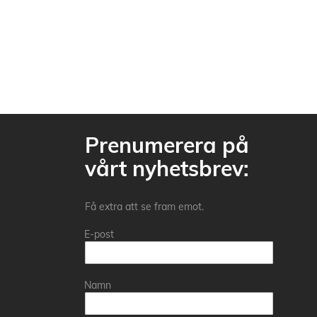
Prenumerera på
vårt nyhetsbrev:
Få extra att se fram emot.
E-post
Namn