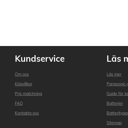
Kundservice
Läs 
Om oss
Läs mer
Köpvillkor
Panasonic-
Pris matchning
Guide för l
FAQ
Batterier
Kontakta oss
Batteritype
Sitemap