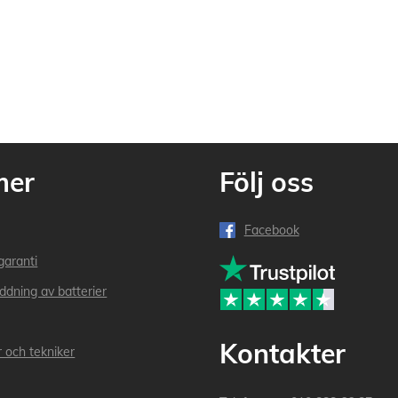
mer
Följ oss
Facebook
garanti
addning av batterier
Kontakter
r och tekniker