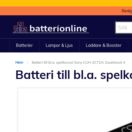
Rimli
Hoppa
till
innehållet
Batterier
Lampor & Ljus
Laddare & Booster
Hem
Batteri till bl.a. spelkonsol Sony CUH-ZCT1H, Dualshock 4
Batteri till bl.a. s
Hoppa
till
slutet
av
bildgalleriet