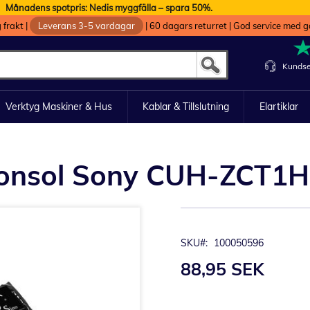
Månadens spotpris: Nedis myggfälla – spara 50%.
g frakt
|
Leverans 3-5 vardagar
|
60 dagars returret
|
God service med g
Kundse
Verktyg Maskiner & Hus
Kablar & Tillslutning
Elartiklar
pelkonsol Sony CUH-ZCT1
SKU
100050596
88,95 SEK