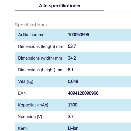
till
Alla specifikationer
början
av
bildgalleriet
Specifikationer
100050596
53.7
34.2
8.1
0,049
4894128098966
1300
3.7
Li-ion