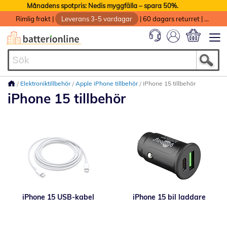
Månadens spotpris: Nedis myggfälla – spara 50%.
Rimlig frakt
|
Leverans 3-5 vardagar
|
60 dagars returret
|
God service med garanti
Min kundvag
Elektroniktillbehör
Apple iPhone tillbehör
iPhone 15 tillbehör
iPhone 15 tillbehör
iPhone 15 USB-kabel
iPhone 15 bil laddare